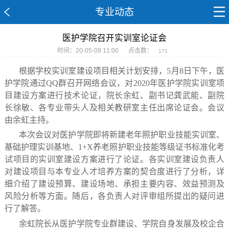
专业动态
医护学院召开实训室论证会
时间：20-05-09 11:00
点击数：
171
根据学校实训室建设项目相关计划安排，5月8日下午，医
护学院通过QQ群召开网络会议，对2020年医护学院实训室项
目建设方案进行技术论证，院长余虹、副书记龚武能、副院
长徐敏、各专业带头人及相关教研室主任出席论证会。会议
由余虹主持。
本次会议对医护学院即将新建老年照护职业技能实训室、
基础护理实训基地、1+X养老照护职业技能等级证书标准化考
试项目的实训室建设方案进行了论证。各实训室建设负责人
对建设项目与本专业人才培养方案的契合度进行了分析，详
细介绍了建设预算、建设场地、承担主要内容、效益预测及
风险分析等方面。随后，各负责人对评审组所提出的疑问进
行了解答。
余虹院长从医护学院专业群建设、学院自身发展及校企合